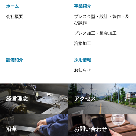
ホーム
事業紹介
会社概要
プレス金型・設計・製作・及
び試作
プレス加工・板金加工
溶接加工
設備紹介
採用情報
お知らせ
経営理念
アクセス
沿革
お問い合わせ